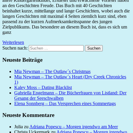
ältere Kindergartenkinder, Erstleser und erwachsene Vorleser haben
an den Geschichten Freude. Das Buch mit 40 Geschichten
beinhaltet kurze, mittellange und lange Geschichten, wobei auch die
langen Geschichten mit maximal 4 Seiten ziemlich kurz sind, eben
passend zu der kurzen Aufmerksamkeitsspanne des jungen
Zielpublikums. Das besondere an diesem Buch ist, dass es sich um
ganz
Weiterlesen
Suchen nach:
Suchen
Neueste Beiträge
Mia Newman – The Outlaw´s Christmas
Mia Newman – The Outlaw´s Heart (Dry Creek Chronicles
1)
Kaley Moss – Dating Blacklist
Gabriella Engelmann – Die Bücherfrauen von Listland: Der
Gesang der Seeschwalben
Elena Sonnberg – Das Versprechen eines Sommertags
Neueste Kommentare
Julia
zu
Adriana Popescu – Morgen irgendwo am Meer
Christa Uckermark
zu
Adriana Popescu – Morgen irgendwo