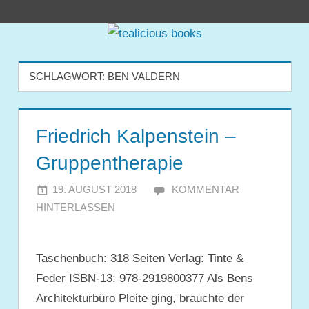
Zum
tealicious
Inhalt
springen
books
SCHLAGWORT:
BEN VALDERN
Friedrich Kalpenstein –
Gruppentherapie
19. AUGUST 2018
JULIA
KOMMENTAR
HINTERLASSEN
Taschenbuch: 318 Seiten Verlag: Tinte &
Feder ISBN-13: 978-2919800377 Als Bens
Architekturbüro Pleite ging, brauchte der