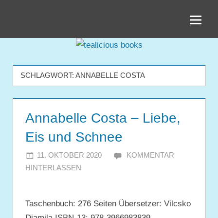
Zum
tealicious
Inhalt
springen
books
SCHLAGWORT:
ANNABELLE COSTA
Annabelle Costa – Liebe,
Eis und Schnee
11. OKTOBER 2020
JULIA
KOMMENTAR
HINTERLASSEN
Taschenbuch: 276 Seiten Übersetzer: Vilcsko
Djamila ISBN-13: 978-3966983839