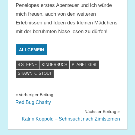
Penelopes erstes Abenteuer und ich würde
mich freuen, auch von den weiteren
Erlebnissen und Ideen des kleinen Mädchens
mit der berühmten Nase lesen zu dürfen!
ALLGEMEIN
4 STERNE
KINDERBUCH
PLANET GIRL
SHAWN K. STOUT
Beitragsnavigation
Vorheriger Beitrag
Red Bug Charity
Nächster Beitrag
Katrin Koppold – Sehnsucht nach Zimtsternen