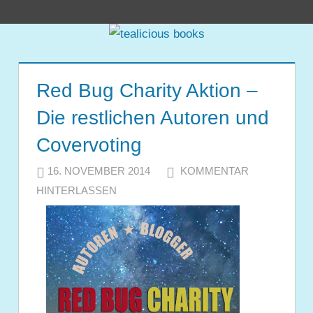
Zum
tealicious
Inhalt
springen
books
Red Bug Charity Aktion –
Die restlichen Autoren und
Covervoting
16. NOVEMBER 2014
JULIA
KOMMENTAR
HINTERLASSEN