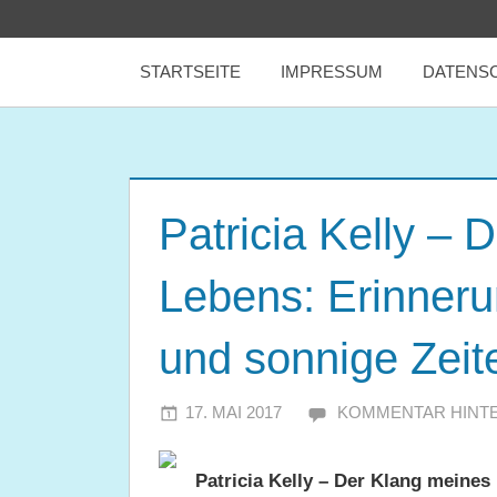
Zum
tealicious
Inhalt
STARTSEITE
IMPRESSUM
DATENS
springen
books
Patricia Kelly – 
Lebens: Erinneru
und sonnige Zeit
17. MAI 2017
JULIA
KOMMENTAR HINT
Patricia Kelly – Der Klang meine