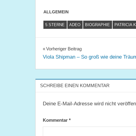
ALLGEMEIN
5 STERNE
ADEO
BIOGRAPHIE
PATRICIA 
Beitragsnavigation
Vorheriger Beitrag
Viola Shipman – So groß wie deine Träu
SCHREIBE EINEN KOMMENTAR
Deine E-Mail-Adresse wird nicht veröffent
Kommentar
*