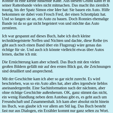
Ronnie ist eine kleine hinkende Ratte. Aus diesem Grund kann er in
seiner Rattenbande vieles nicht mitmachen. Das macht ihn ziemlich
traurig, bis der Spatz Simon eine Idee hat: Sie bauen ein Auto. Hilfe
bekommen sie dabei vom Frosch Fred, der einen Schrottplatz hat.
Und so fangen sie an, ein Auto zu bauen. Doch Ronnies ehemalige
Bande ist da so gar nicht begeistert von und möchte das Auto
zerstören.
Ich war gespannt auf dieses Buch, habe ich doch kleine
technikbegeisterte Neffen und Nichten und dachte, diese Reihe (es
gibt auch noch einen Band über ein Flugzeug) wäre genau das
richtige für sie. Und auch ich könnte vielleicht etwas über Autos
lernen, dachte ich mir.
Die Ernüchterung kam aber schnell. Das Buch mit den vielen
großen Bildern gefällt mir auf den ersten Blick gut, die Zeichnungen
sind detailliert und ansprechend.
Mit der Geschichte kam ich aber so gar nicht zurecht. Es wird
beschrieben, was so ein Auto alles hat, aber alles irgendwie lieblos
aneinandergereiht. Eine Sachinformation nach der nächsten, aber
ohne richtige Geschichte außenherum. OK, ganz stimmt das nicht,
ein wenig Handlung neben dem Autobau gibt es, es geht auch um
Freundschaft und Zusammenhalt. Ich kam aber absolut nicht hinein
ins Buch, was glaube ich vor allem am Stil lag. Das Buch besteht
fast nur aus Dialogen, ein Erzähler kommt nur ganz selten zu Wort.