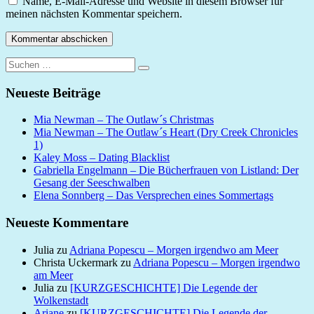
Name, E-Mail-Adresse und Website in diesem Browser für
meinen nächsten Kommentar speichern.
Suchen
Suchen
nach:
Neueste Beiträge
Mia Newman – The Outlaw´s Christmas
Mia Newman – The Outlaw´s Heart (Dry Creek Chronicles
1)
Kaley Moss – Dating Blacklist
Gabriella Engelmann – Die Bücherfrauen von Listland: Der
Gesang der Seeschwalben
Elena Sonnberg – Das Versprechen eines Sommertags
Neueste Kommentare
Julia
zu
Adriana Popescu – Morgen irgendwo am Meer
Christa Uckermark
zu
Adriana Popescu – Morgen irgendwo
am Meer
Julia
zu
[KURZGESCHICHTE] Die Legende der
Wolkenstadt
Ariane
zu
[KURZGESCHICHTE] Die Legende der