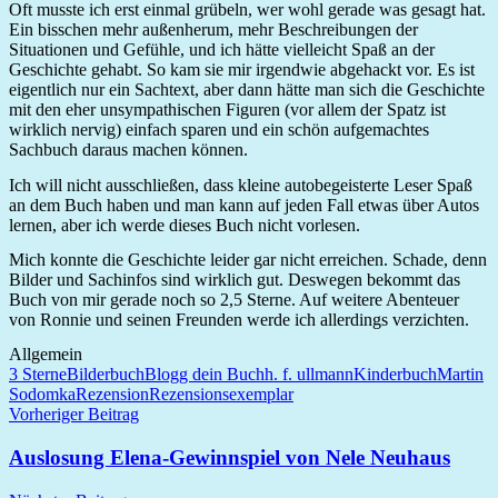
Oft musste ich erst einmal grübeln, wer wohl gerade was gesagt hat.
Ein bisschen mehr außenherum, mehr Beschreibungen der
Situationen und Gefühle, und ich hätte vielleicht Spaß an der
Geschichte gehabt. So kam sie mir irgendwie abgehackt vor. Es ist
eigentlich nur ein Sachtext, aber dann hätte man sich die Geschichte
mit den eher unsympathischen Figuren (vor allem der Spatz ist
wirklich nervig) einfach sparen und ein schön aufgemachtes
Sachbuch daraus machen können.
Ich will nicht ausschließen, dass kleine autobegeisterte Leser Spaß
an dem Buch haben und man kann auf jeden Fall etwas über Autos
lernen, aber ich werde dieses Buch nicht vorlesen.
Mich konnte die Geschichte leider gar nicht erreichen. Schade, denn
Bilder und Sachinfos sind wirklich gut. Deswegen bekommt das
Buch von mir gerade noch so 2,5 Sterne. Auf weitere Abenteuer
von Ronnie und seinen Freunden werde ich allerdings verzichten.
Allgemein
3 Sterne
Bilderbuch
Blogg dein Buch
h. f. ullmann
Kinderbuch
Martin
Sodomka
Rezension
Rezensionsexemplar
Beitragsnavigation
Vorheriger Beitrag
Auslosung Elena-Gewinnspiel von Nele Neuhaus