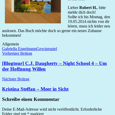
Lieber
Robert H.
, bitte
melde dich doch!
Sollte ich bis Montag, den
19.05.2014 nichts von dir
hören, muss ich leider neu
auslosen. Das Buch möchte doch so gerne ein neues Zuhause
bekommen!
Allgemein
Gabriella Engelmann
Gewinnspiel
Beitragsnavigation
Vorheriger Beitrag
[Blogtour] C.J. Daugherty – Night School 4 – Um
der Hoffnung Willen
Nächster Beitrag
Kristina Steffan – Meer in Sicht
Schreibe einen Kommentar
Deine E-Mail-Adresse wird nicht veröffentlicht.
Erforderliche
Felder sind mit
*
markiert