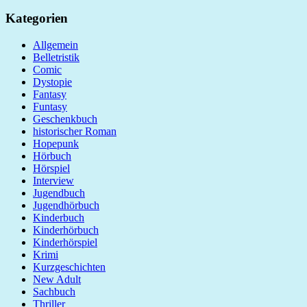
Kategorien
Allgemein
Belletristik
Comic
Dystopie
Fantasy
Funtasy
Geschenkbuch
historischer Roman
Hopepunk
Hörbuch
Hörspiel
Interview
Jugendbuch
Jugendhörbuch
Kinderbuch
Kinderhörbuch
Kinderhörspiel
Krimi
Kurzgeschichten
New Adult
Sachbuch
Thriller