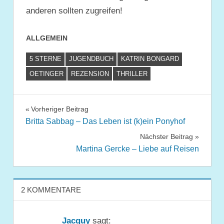
anderen sollten zugreifen!
ALLGEMEIN
5 STERNE
JUGENDBUCH
KATRIN BONGARD
OETINGER
REZENSION
THRILLER
Beitragsnavigation
Vorheriger Beitrag
Britta Sabbag – Das Leben ist (k)ein Ponyhof
Nächster Beitrag
Martina Gercke – Liebe auf Reisen
2 KOMMENTARE
Jacquy
sagt: