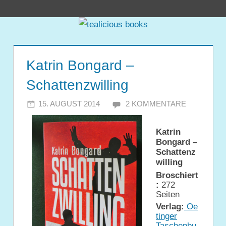
Zum
tealicious
Inhalt
springen
books
Katrin Bongard –
Schattenzwilling
15. AUGUST 2014
JULIA
2 KOMMENTARE
Katrin
Bongard –
Schattenz
willing
Broschiert
:
272
Seiten
Verlag:
Oe
tinger
Taschenbu