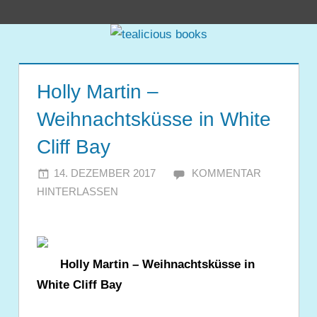
Zum
tealicious
Inhalt
springen
books
Holly Martin –
Weihnachtsküsse in White
Cliff Bay
14. DEZEMBER 2017
JULIA
KOMMENTAR
HINTERLASSEN
Holly Martin – Weihnachtsküsse in
White Cliff Bay