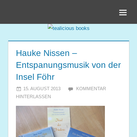
Zum
tealicious
Inhalt
springen
books
Hauke Nissen –
Entspanungsmusik von der
Insel Föhr
15. AUGUST 2013
JULIA
KOMMENTAR
HINTERLASSEN