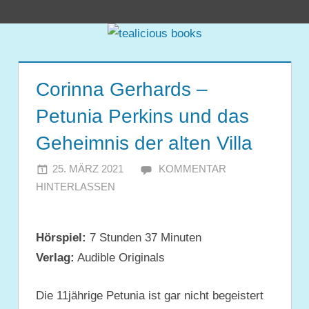
Zum
tealicious
Inhalt
springen
books
Corinna Gerhards –
Petunia Perkins und das
Geheimnis der alten Villa
25. MÄRZ 2021
JULIA
KOMMENTAR
HINTERLASSEN
Hörspiel:
7 Stunden 37 Minuten
Verlag:
Audible Originals
Die 11jährige Petunia ist gar nicht begeistert