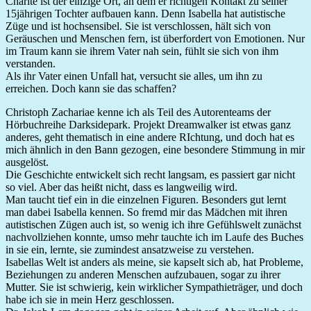
Charité ist der einzige Ort, an dem er richtigen Kontakt zu seiner
15jährigen Tochter aufbauen kann. Denn Isabella hat autistische
Züge und ist hochsensibel. Sie ist verschlossen, hält sich von
Geräuschen und Menschen fern, ist überfordert von Emotionen. Nur
im Traum kann sie ihrem Vater nah sein, fühlt sie sich von ihm
verstanden.
Als ihr Vater einen Unfall hat, versucht sie alles, um ihn zu
erreichen. Doch kann sie das schaffen?
Christoph Zachariae kenne ich als Teil des Autorenteams der
Hörbuchreihe Darksidepark. Projekt Dreamwalker ist etwas ganz
anderes, geht thematisch in eine andere RIchtung, und doch hat es
mich ähnlich in den Bann gezogen, eine besondere Stimmung in mir
ausgelöst.
Die Geschichte entwickelt sich recht langsam, es passiert gar nicht
so viel. Aber das heißt nicht, dass es langweilig wird.
Man taucht tief ein in die einzelnen Figuren. Besonders gut lernt
man dabei Isabella kennen. So fremd mir das Mädchen mit ihren
autistischen Zügen auch ist, so wenig ich ihre Gefühlswelt zunächst
nachvollziehen konnte, umso mehr tauchte ich im Laufe des Buches
in sie ein, lernte, sie zumindest ansatzweise zu verstehen.
Isabellas Welt ist anders als meine, sie kapselt sich ab, hat Probleme,
Beziehungen zu anderen Menschen aufzubauen, sogar zu ihrer
Mutter. Sie ist schwierig, kein wirklicher Sympathieträger, und doch
habe ich sie in mein Herz geschlossen.