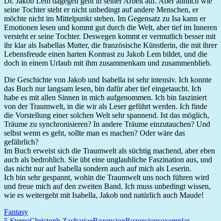
Dr. Jakob Lem dagegen geht in seiner Arbeit auf. Aber ähnlich wie
seine Tochter steht er nicht unbedingt auf andere Menschen, er
möchte nicht im Mittelpunkt stehen. Im Gegensatz zu Isa kann er
Emotionen lesen und kommt gut durch die Welt, aber tief im Inneren
versteht er seine Tochter. Deswegen kommt er vermutlich besser mit
ihr klar als Isabellas Mutter, die französische Künstlerin, die mit ihrer
Lebensfreude einen harten Kontrast zu Jakob Lem bildet, und die
doch in einem Urlaub mit ihm zusammenkam und zusammenblieb.
Die Geschichte von Jakob und Isabella ist sehr intensiv. Ich konnte
das Buch nur langsam lesen, bin dafür aber tief eingetaucht. Ich
habe es mit allen Sinnen in mich aufgenommen. Ich bin fasziniert
von der Traumwelt, in die wir als Leser geführt werden. Ich finde
die Vorstellung einer solchen Welt sehr spannend. Ist das möglich,
Träume zu synchronisieren? In andere Träume einzutauchen? Und
selbst wenn es geht, sollte man es machen? Oder wäre das
gefährlich?
Im Buch erweist sich die Traumwelt als süchtig machend, aber eben
auch als bedrohlich. Sie übt eine unglaubliche Faszination aus, und
das nicht nur auf Isabella sondern auch auf mich als Leserin.
Ich bin sehr gespannt, wohin die Traumwelt uns noch führen wird
und freue mich auf den zweiten Band. Ich muss unbedingt wissen,
wie es weitergeht mit Isabella, Jakob und natürlich auch Maude!
Fantasy
5 Sterne
Christoph Zachariae
Rezension
Rezensionsexemplar