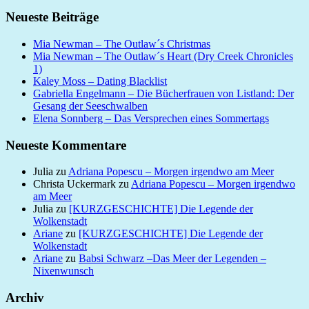
Neueste Beiträge
Mia Newman – The Outlaw´s Christmas
Mia Newman – The Outlaw´s Heart (Dry Creek Chronicles
1)
Kaley Moss – Dating Blacklist
Gabriella Engelmann – Die Bücherfrauen von Listland: Der
Gesang der Seeschwalben
Elena Sonnberg – Das Versprechen eines Sommertags
Neueste Kommentare
Julia
zu
Adriana Popescu – Morgen irgendwo am Meer
Christa Uckermark
zu
Adriana Popescu – Morgen irgendwo
am Meer
Julia
zu
[KURZGESCHICHTE] Die Legende der
Wolkenstadt
Ariane
zu
[KURZGESCHICHTE] Die Legende der
Wolkenstadt
Ariane
zu
Babsi Schwarz –Das Meer der Legenden –
Nixenwunsch
Archiv