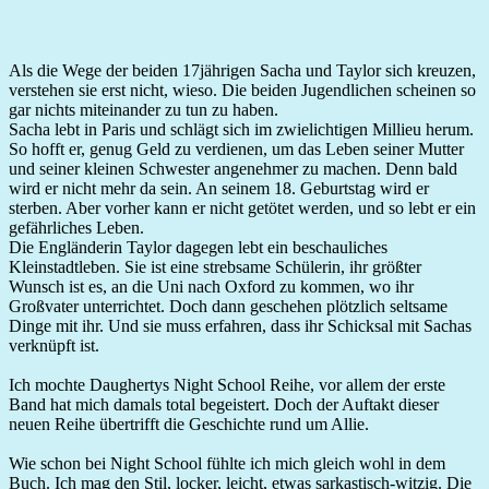
Als die Wege der beiden 17jährigen Sacha und Taylor sich kreuzen,
verstehen sie erst nicht, wieso. Die beiden Jugendlichen scheinen so
gar nichts miteinander zu tun zu haben.
Sacha lebt in Paris und schlägt sich im zwielichtigen Millieu herum.
So hofft er, genug Geld zu verdienen, um das Leben seiner Mutter
und seiner kleinen Schwester angenehmer zu machen. Denn bald
wird er nicht mehr da sein. An seinem 18. Geburtstag wird er
sterben. Aber vorher kann er nicht getötet werden, und so lebt er ein
gefährliches Leben.
Die Engländerin Taylor dagegen lebt ein beschauliches
Kleinstadtleben. Sie ist eine strebsame Schülerin, ihr größter
Wunsch ist es, an die Uni nach Oxford zu kommen, wo ihr
Großvater unterrichtet. Doch dann geschehen plötzlich seltsame
Dinge mit ihr. Und sie muss erfahren, dass ihr Schicksal mit Sachas
verknüpft ist.
Ich mochte Daughertys Night School Reihe, vor allem der erste
Band hat mich damals total begeistert. Doch der Auftakt dieser
neuen Reihe übertrifft die Geschichte rund um Allie.
Wie schon bei Night School fühlte ich mich gleich wohl in dem
Buch. Ich mag den Stil, locker, leicht, etwas sarkastisch-witzig. Die