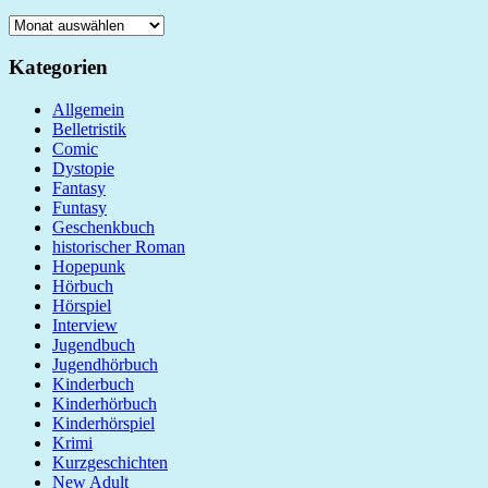
Archiv
Kategorien
Allgemein
Belletristik
Comic
Dystopie
Fantasy
Funtasy
Geschenkbuch
historischer Roman
Hopepunk
Hörbuch
Hörspiel
Interview
Jugendbuch
Jugendhörbuch
Kinderbuch
Kinderhörbuch
Kinderhörspiel
Krimi
Kurzgeschichten
New Adult