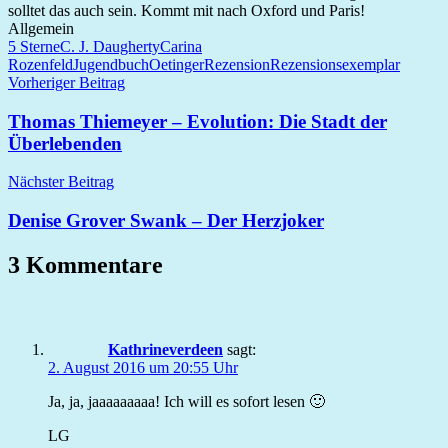
solltet das auch sein. Kommt mit nach Oxford und Paris!
Allgemein
5 Sterne
C. J. Daugherty
Carina
Rozenfeld
Jugendbuch
Oetinger
Rezension
Rezensionsexemplar
Beitragsnavigation
Vorheriger Beitrag
Thomas Thiemeyer – Evolution: Die Stadt der
Überlebenden
Nächster Beitrag
Denise Grover Swank – Der Herzjoker
3 Kommentare
Kathrineverdeen
sagt:
2. August 2016 um 20:55 Uhr
Ja, ja, jaaaaaaaaa! Ich will es sofort lesen 🙂
LG