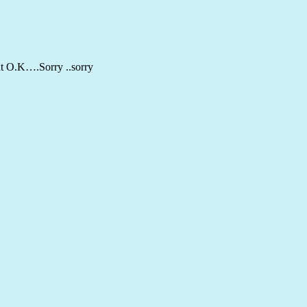
int O.K….Sorry ..sorry