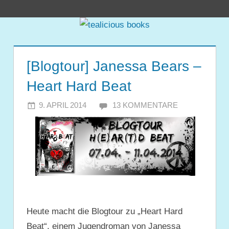
Zum
tealicious
Inhalt
springen
books
[Blogtour] Janessa Bears –
Heart Hard Beat
9. APRIL 2014
JULIA
13 KOMMENTARE
Heute macht die Blogtour zu
„Heart Hard
Beat“, einem Jugendroman von Janessa