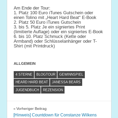
Am Ende der Tour:
1. Platz 100 Euro iTunes Gutschein oder
einen Tolino mit „Heart Hard Beat“ E-Book
2. Platz 50 Euro iTunes Gutschein
3. bis 5. Platz Je ein signiertes Print
(limitierte Auflage) oder ein signiertes E-Book
6. bis 10. Platz Schmuck (Kette oder
Armband) oder Schlüsselanhänger oder T-
Shirt (mit Printdruck)
ALLGEMEIN
4 STERNE
BLOGTOUR
GEWINNSPIEL
HEARD HARD BEAT
JANESSA BEARS
JUGENDBUCH
REZENSION
Beitragsnavigation
Vorheriger Beitrag
[Hinweis] Countdown für Constanze Wilkens