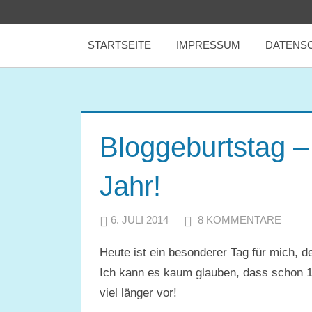
Zum
tealicious
Inhalt
STARTSEITE
IMPRESSUM
DATENS
springen
books
Bloggeburtstag – 
Jahr!
6. JULI 2014
JULIA
8 KOMMENTARE
Heute ist ein besonderer Tag für mich, d
Ich kann es kaum glauben, dass schon 1 
viel länger vor!