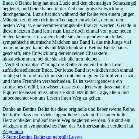
Ende. 8 Bände lang hat man Luzie und den ehemaligen Schutzengel
begleitet, und beide haben in der Zeit eine große Entwicklung
durchgemacht. Luzie hat sich während der Reihe von einem jungen
Mädchen zu einem richtigen Teenager entwickelt, der auf dem
besten Weg ist, eine verantwortungsvolle Frau zu werden. Gerade in
diesem letzten Band lernt man Luzie noch einmal von ganz neuen
Seiten kennen. Trotz allem bleibt sie aber irgendwie auch das
sympathische stürmische Mädchen aus Band 1, das mit Jungs viel
mehr anfangen kann als mit Mädchenkram. Bettina Belitz hat es
geschafft, eine Entwicklung der einzelnen Charaktere
hinzubekommen, bei der sie sich alle treu bleiben.
„Verflixt romantisch“ bringt die Reihe zu einem für den Leser
zufriedenstellenden Ende. Der letzte Band ist wirklich noch einmal
richtig schön und man kann sich mit einem guten Gefühl von Luzie
und ihren Freunden verabschieden. Es ist zwar irgendwie ein
komisches Gefühl, zu wissen, dass es das jetzt war, dass man die
Figuren loslassen muss, aber sie sind jetzt in der Lage, allein und
unbeobachtet von uns Lesern ihren Weg zu gehen.
Danke an Bettina Belitz für diese originelle und liebenswerte Reihe.
Ich hoffe, dass noch viele Jugendliche Luzie und Leander in ihr
Herz schließen und auf ihrem Weg begleiten werden. Sie sind ein
witziges und sympathisches Paar, das Aufmerksamkeit verdient hat!
Allgemein
5 Sterne
Bettina Belitz
gut gebrüllt Loewe