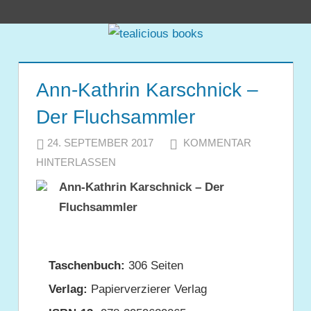
Zum
tealicious
Inhalt
springen
books
Ann-Kathrin Karschnick –
Der Fluchsammler
24. SEPTEMBER 2017
JULIA
KOMMENTAR
HINTERLASSEN
Ann-Kathrin Karschnick – Der
Fluchsammler
Taschenbuch:
306 Seiten
Verlag:
Papierverzierer Verlag