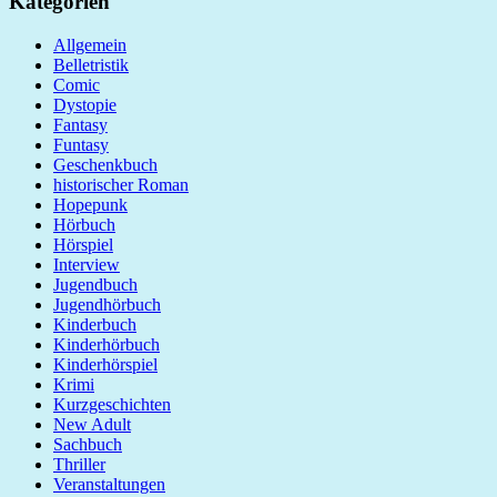
Kategorien
Allgemein
Belletristik
Comic
Dystopie
Fantasy
Funtasy
Geschenkbuch
historischer Roman
Hopepunk
Hörbuch
Hörspiel
Interview
Jugendbuch
Jugendhörbuch
Kinderbuch
Kinderhörbuch
Kinderhörspiel
Krimi
Kurzgeschichten
New Adult
Sachbuch
Thriller
Veranstaltungen