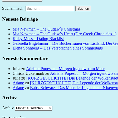
Suchen nach:
Suchen
Neueste Beiträge
Mia Newman – The Outlaw´s Christmas
Mia Newman – The Outlaw´s Heart (Dry Creek Chronicles 1)
Kaley Moss – Dating Blacklist
Gabriella Engelmann – Die Bücherfrauen von Listland: Der G
Elena Sonnberg – Das Versprechen eines Sommertags
Neueste Kommentare
Julia
zu
Adriana Popescu – Morgen irgendwo am Meer
Christa Uckermark
zu
Adriana Popescu – Morgen irgendwo a
Julia
zu
[KURZGESCHICHTE] Die Legende der Wolkenstad
Ariane
zu
[KURZGESCHICHTE] Die Legende der Wolkensta
Ariane
zu
Babsi Schwarz –Das Meer der Legenden – Nixenw
Archiv
Archiv