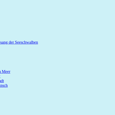
esang der Seeschwalben
m Meer
t
dt
unsch