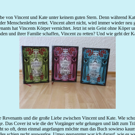
be von Vincent und Kate unter keinem guten Stern. Denn während Kate 
der Menschenleben rettet. Vincent altert nicht, wird immer wieder neu 
ts hat Vincents Körper vernichtet. Jetzt ist sein Geist ohne Köper und 
unden und ihrer Familie schaffen, Vincent zu retten? Und wie geht de
die Revenants und die große Liebe zwischen Vincent und Kate. Wie sch
e. Das Cover ist wie die der Vorgänger sehr gelungen und lädt zum 
cht so oft, denn einmal angefangen möchte man das Buch sowieso kaum
alles schien recht ausweglos. Umso gespannter war ich darauf, wie es w