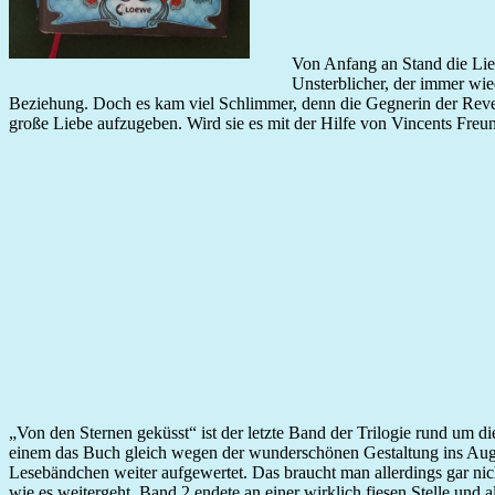
Von Anfang an Stand die Lie
Unsterblicher, der immer wie
Beziehung. Doch es kam viel Schlimmer, denn die Gegnerin der Revenan
große Liebe aufzugeben. Wird sie es mit der Hilfe von Vincents Fre
„Von den Sternen geküsst“ ist der letzte Band der Trilogie rund um 
einem das Buch gleich wegen der wunderschönen Gestaltung ins Aug
Lesebändchen weiter aufgewertet. Das braucht man allerdings gar ni
wie es weitergeht. Band 2 endete an einer wirklich fiesen Stelle und 