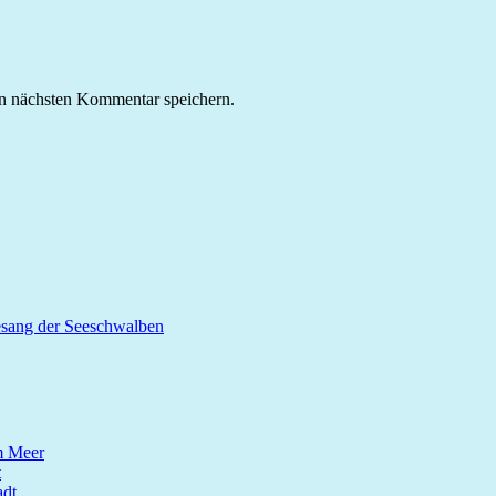
n nächsten Kommentar speichern.
esang der Seeschwalben
m Meer
t
dt