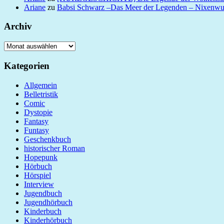
Ariane
zu
Babsi Schwarz –Das Meer der Legenden – Nixenw
Archiv
Archiv
Kategorien
Allgemein
Belletristik
Comic
Dystopie
Fantasy
Funtasy
Geschenkbuch
historischer Roman
Hopepunk
Hörbuch
Hörspiel
Interview
Jugendbuch
Jugendhörbuch
Kinderbuch
Kinderhörbuch