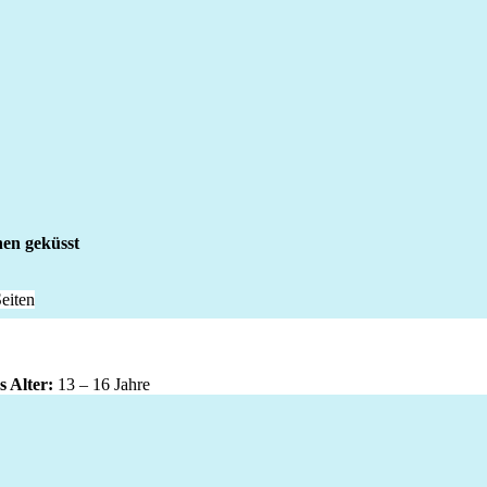
nen geküsst
eiten
 Alter:
13 – 16 Jahre