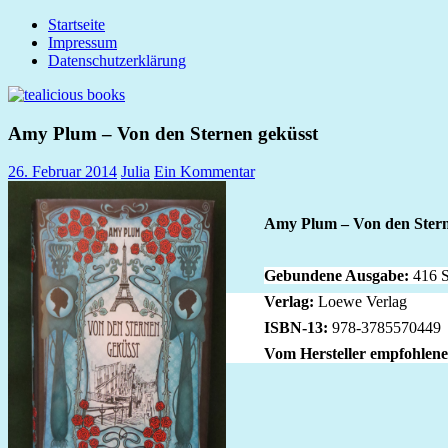
Zum
Startseite
tealicious
Inhalt
Impressum
books
springen
Datenschutzerklärung
Amy Plum – Von den Sternen geküsst
26. Februar 2014
Julia
Ein Kommentar
Amy Plum – Von den Ster
Gebundene Ausgabe:
416 S
Verlag:
Loewe Verlag
ISBN-13:
978-3785570449
Vom Hersteller empfohlenes