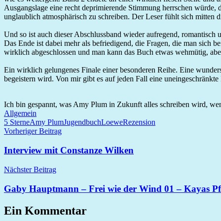
Ausgangslage eine recht deprimierende Stimmung herrschen würde, do
unglaublich atmosphärisch zu schreiben. Der Leser fühlt sich mitten d
Und so ist auch dieser Abschlussband wieder aufregend, romantisch 
Das Ende ist dabei mehr als befriedigend, die Fragen, die man sich b
wirklich abgeschlossen und man kann das Buch etwas wehmütig, abe
Ein wirklich gelungenes Finale einer besonderen Reihe. Eine wundersc
begeistern wird. Von mir gibt es auf jeden Fall eine uneingeschränkte
Ich bin gespannt, was Amy Plum in Zukunft alles schreiben wird, wenn s
Allgemein
5 Sterne
Amy Plum
Jugendbuch
Loewe
Rezension
Beitragsnavigation
Vorheriger Beitrag
Interview mit Constanze Wilken
Nächster Beitrag
Gaby Hauptmann – Frei wie der Wind 01 – Kayas P
Ein Kommentar