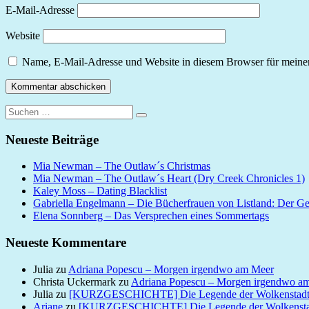
E-Mail-Adresse
Website
Name, E-Mail-Adresse und Website in diesem Browser für meine
Suchen
Suchen
nach:
Neueste Beiträge
Mia Newman – The Outlaw´s Christmas
Mia Newman – The Outlaw´s Heart (Dry Creek Chronicles 1)
Kaley Moss – Dating Blacklist
Gabriella Engelmann – Die Bücherfrauen von Listland: Der G
Elena Sonnberg – Das Versprechen eines Sommertags
Neueste Kommentare
Julia
zu
Adriana Popescu – Morgen irgendwo am Meer
Christa Uckermark
zu
Adriana Popescu – Morgen irgendwo a
Julia
zu
[KURZGESCHICHTE] Die Legende der Wolkenstad
Ariane
zu
[KURZGESCHICHTE] Die Legende der Wolkensta