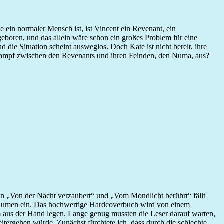
ein normaler Mensch ist, ist Vincent ein Revenant, ein
geboren, und das allein wäre schon ein großes Problem für eine
die Situation scheint ausweglos. Doch Kate ist nicht bereit, ihre
r Kampf zwischen den Revenants und ihren Feinden, den Numa, aus?
on „Von der Nacht verzaubert“ und „Vom Mondlicht berührt“ fällt
Träumen ein. Das hochwertige Hardcoverbuch wird von einem
 aus der Hand legen. Lange genug mussten die Leser darauf warten,
eitergehen würde. Zunächst fürchtete ich, dass durch die schlechte