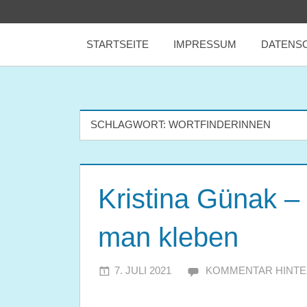
Zum
tealicious
Inhalt
STARTSEITE
IMPRESSUM
DATENS
springen
books
SCHLAGWORT:
WORTFINDERINNEN
Kristina Günak –
man kleben
7. JULI 2021
JULIA
KOMMENTAR HINTE