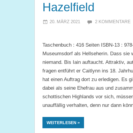
Hazelfield
20. MÄRZ 2021
JULIA
2 KOMMENTARE
Taschenbuch : 416 Seiten ISBN-13 : 978-
Museumsdorf als Hellseherin. Dass sie wi
niemand. Bis Iain auftaucht. Attraktiv, a
fragen entführt er Caitlynn ins 18. Jahrh
hat einen Auftrag dort zu erledigen. Es gi
dabei als seine Ehefrau aus und zusamm
schottischen Highlands vor sich, müssen
unauffällig verhalten, denn nur dann kön
WEITERLESEN