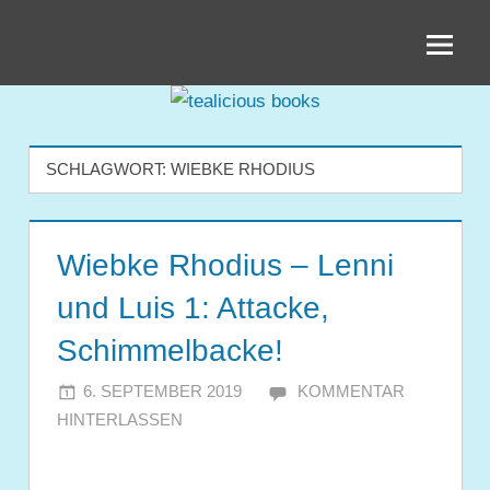
Zum
tealicious
Inhalt
springen
books
SCHLAGWORT:
WIEBKE RHODIUS
Wiebke Rhodius – Lenni
und Luis 1: Attacke,
Schimmelbacke!
6. SEPTEMBER 2019
JULIA
KOMMENTAR
HINTERLASSEN