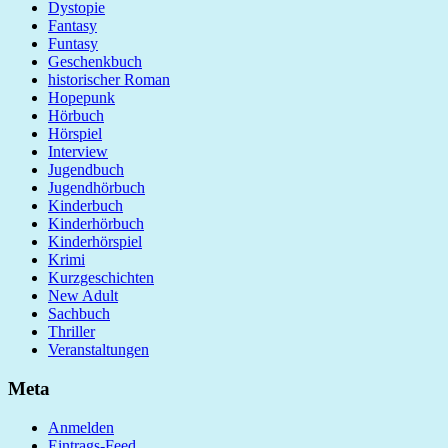
Dystopie
Fantasy
Funtasy
Geschenkbuch
historischer Roman
Hopepunk
Hörbuch
Hörspiel
Interview
Jugendbuch
Jugendhörbuch
Kinderbuch
Kinderhörbuch
Kinderhörspiel
Krimi
Kurzgeschichten
New Adult
Sachbuch
Thriller
Veranstaltungen
Meta
Anmelden
Eintrags-Feed