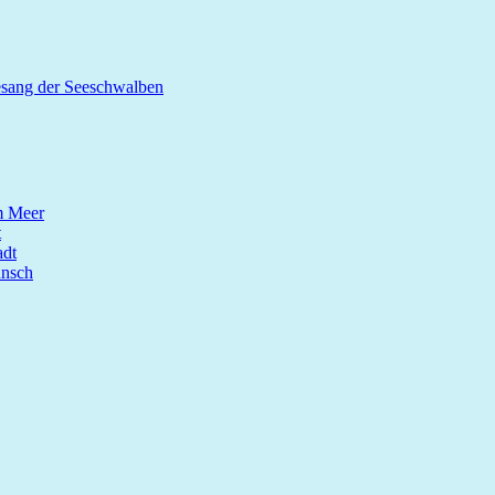
esang der Seeschwalben
m Meer
t
dt
unsch