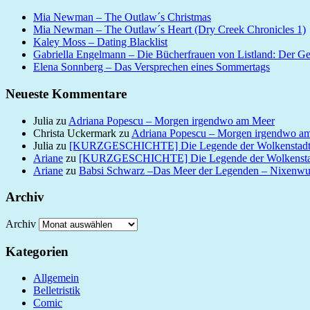
Mia Newman – The Outlaw´s Christmas
Mia Newman – The Outlaw´s Heart (Dry Creek Chronicles 1)
Kaley Moss – Dating Blacklist
Gabriella Engelmann – Die Bücherfrauen von Listland: Der G
Elena Sonnberg – Das Versprechen eines Sommertags
Neueste Kommentare
Julia
zu
Adriana Popescu – Morgen irgendwo am Meer
Christa Uckermark
zu
Adriana Popescu – Morgen irgendwo a
Julia
zu
[KURZGESCHICHTE] Die Legende der Wolkenstad
Ariane
zu
[KURZGESCHICHTE] Die Legende der Wolkensta
Ariane
zu
Babsi Schwarz –Das Meer der Legenden – Nixenw
Archiv
Archiv
Kategorien
Allgemein
Belletristik
Comic