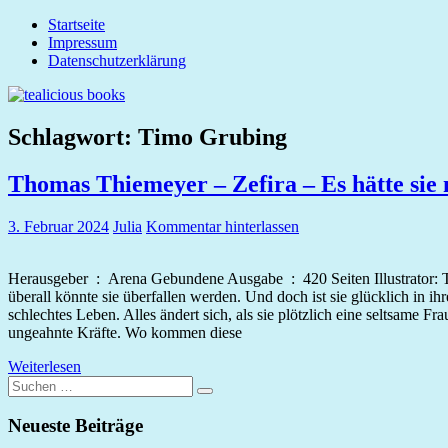
Zum
Startseite
tealicious
Inhalt
Impressum
books
springen
Datenschutzerklärung
Schlagwort:
Timo Grubing
Thomas Thiemeyer – Zefira – Es hätte sie 
3. Februar 2024
Julia
Kommentar hinterlassen
Herausgeber ‏ : ‎ Arena Gebundene Ausgabe ‏ : ‎ 420 Seiten Illustrator: TimoGrubing ISBN-13 ‏ : ‎ 978-3401604473 Lesealter ‏ : ‎ Ab 14 Jahren Maddie ist Essenslieferantin in Neo-Hongkong. Ein gefährlicher Job,
überall könnte sie überfallen werden. Und doch ist sie glücklich in
schlechtes Leben. Alles ändert sich, als sie plötzlich eine seltsame F
ungeahnte Kräfte. Wo kommen diese
Weiterlesen
Suchen
Suchen
nach:
Neueste Beiträge