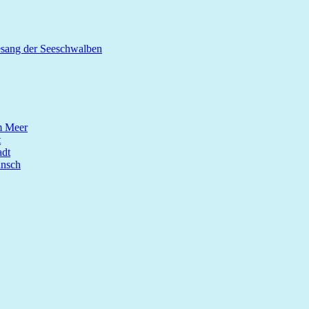
esang der Seeschwalben
m Meer
t
dt
unsch