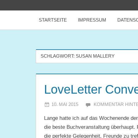
Zum
tealicious
Inhalt
STARTSEITE
IMPRESSUM
DATENS
springen
books
SCHLAGWORT:
SUSAN MALLERY
LoveLetter Conv
10. MAI 2015
JULIA
KOMMENTAR HINT
Lange hatte ich auf das Wochenende der 
die beste Buchveranstaltung überhaupt. Fa
die perfekte Gelegenheit, Freunde zu tre