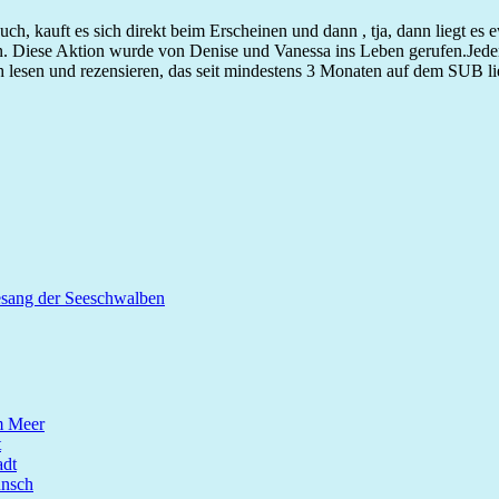
h, kauft es sich direkt beim Erscheinen und dann , tja, dann liegt es
. Diese Aktion wurde von Denise und Vanessa ins Leben gerufen.Jed
lesen und rezensieren, das seit mindestens 3 Monaten auf dem SUB lieg
esang der Seeschwalben
m Meer
t
dt
unsch