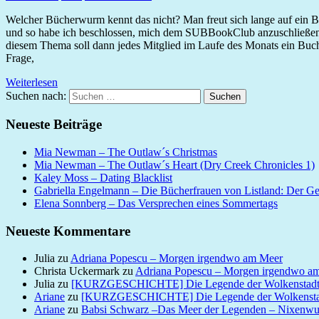
Welcher Bücherwurm kennt das nicht? Man freut sich lange auf ein Buc
und so habe ich beschlossen, mich dem SUBBookClub anzuschließen
diesem Thema soll dann jedes Mitglied im Laufe des Monats ein Buch 
Frage,
Weiterlesen
Suchen nach:
Suchen
Neueste Beiträge
Mia Newman – The Outlaw´s Christmas
Mia Newman – The Outlaw´s Heart (Dry Creek Chronicles 1)
Kaley Moss – Dating Blacklist
Gabriella Engelmann – Die Bücherfrauen von Listland: Der G
Elena Sonnberg – Das Versprechen eines Sommertags
Neueste Kommentare
Julia
zu
Adriana Popescu – Morgen irgendwo am Meer
Christa Uckermark
zu
Adriana Popescu – Morgen irgendwo a
Julia
zu
[KURZGESCHICHTE] Die Legende der Wolkenstad
Ariane
zu
[KURZGESCHICHTE] Die Legende der Wolkensta
Ariane
zu
Babsi Schwarz –Das Meer der Legenden – Nixenw