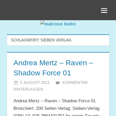
Zum
tealicious
Inhalt
springen
books
SCHLAGWORT:
SIEBEN VERLAG
Andrea Mertz – Raven –
Shadow Force 01
3. AUGUST 2013
JULIA
KOMMENTAR
HINTERLASSEN
Andrea Mertz – Raven – Shadow Force 01
Broschiert: 200 Seiten Verlag: Sieben-Verlag
ISBN-13: 978-3864431357 An einem Tag wie