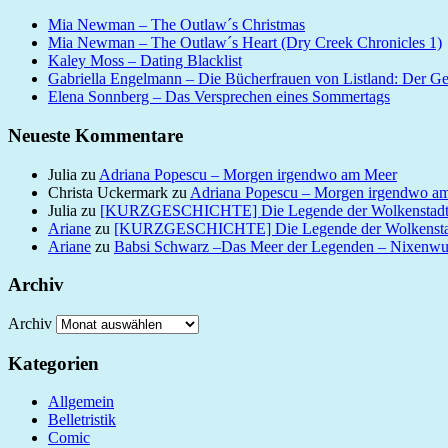
Mia Newman – The Outlaw´s Christmas
Mia Newman – The Outlaw´s Heart (Dry Creek Chronicles 1)
Kaley Moss – Dating Blacklist
Gabriella Engelmann – Die Bücherfrauen von Listland: Der G
Elena Sonnberg – Das Versprechen eines Sommertags
Neueste Kommentare
Julia
zu
Adriana Popescu – Morgen irgendwo am Meer
Christa Uckermark
zu
Adriana Popescu – Morgen irgendwo a
Julia
zu
[KURZGESCHICHTE] Die Legende der Wolkenstad
Ariane
zu
[KURZGESCHICHTE] Die Legende der Wolkensta
Ariane
zu
Babsi Schwarz –Das Meer der Legenden – Nixenw
Archiv
Archiv
Kategorien
Allgemein
Belletristik
Comic