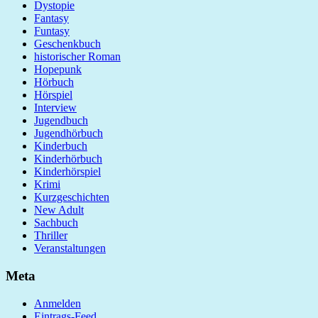
Dystopie
Fantasy
Funtasy
Geschenkbuch
historischer Roman
Hopepunk
Hörbuch
Hörspiel
Interview
Jugendbuch
Jugendhörbuch
Kinderbuch
Kinderhörbuch
Kinderhörspiel
Krimi
Kurzgeschichten
New Adult
Sachbuch
Thriller
Veranstaltungen
Meta
Anmelden
Eintrags-Feed