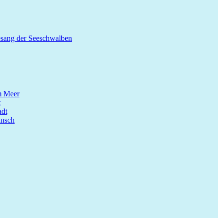
esang der Seeschwalben
m Meer
t
dt
unsch