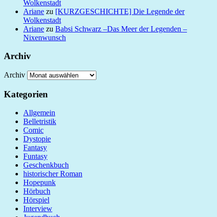
Wolkenstadt
Ariane
zu
[KURZGESCHICHTE] Die Legende der
Wolkenstadt
Ariane
zu
Babsi Schwarz –Das Meer der Legenden –
Nixenwunsch
Archiv
Archiv
Kategorien
Allgemein
Belletristik
Comic
Dystopie
Fantasy
Funtasy
Geschenkbuch
historischer Roman
Hopepunk
Hörbuch
Hörspiel
Interview