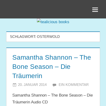
Zum
tealicious
Inhalt
springen
books
SCHLAGWORT:
OSTERWOLD
Samantha Shannon – The
Bone Season – Die
Träumerin
20. JANUAR 2014
JULIA
EIN KOMMENTAR
Samantha Shannon – The Bone Season – Die
Träumerin Audio CD