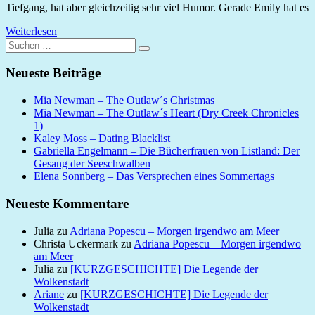
Tiefgang, hat aber gleichzeitig sehr viel Humor. Gerade Emily hat es
Weiterlesen
Suchen
Suchen
nach:
Neueste Beiträge
Mia Newman – The Outlaw´s Christmas
Mia Newman – The Outlaw´s Heart (Dry Creek Chronicles
1)
Kaley Moss – Dating Blacklist
Gabriella Engelmann – Die Bücherfrauen von Listland: Der
Gesang der Seeschwalben
Elena Sonnberg – Das Versprechen eines Sommertags
Neueste Kommentare
Julia
zu
Adriana Popescu – Morgen irgendwo am Meer
Christa Uckermark
zu
Adriana Popescu – Morgen irgendwo
am Meer
Julia
zu
[KURZGESCHICHTE] Die Legende der
Wolkenstadt
Ariane
zu
[KURZGESCHICHTE] Die Legende der
Wolkenstadt