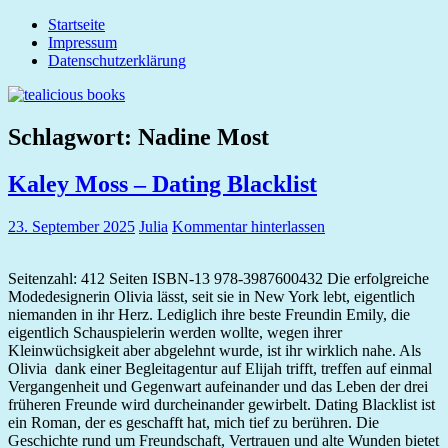
Zum
Startseite
tealicious
Inhalt
Impressum
books
springen
Datenschutzerklärung
Schlagwort:
Nadine Most
Kaley Moss – Dating Blacklist
23. September 2025
Julia
Kommentar hinterlassen
Seitenzahl: 412 Seiten ISBN-13 978-3987600432 Die erfolgreiche
Modedesignerin Olivia lässt, seit sie in New York lebt, eigentlich
niemanden in ihr Herz. Lediglich ihre beste Freundin Emily, die
eigentlich Schauspielerin werden wollte, wegen ihrer
Kleinwüchsigkeit aber abgelehnt wurde, ist ihr wirklich nahe. Als
Olivia dank einer Begleitagentur auf Elijah trifft, treffen auf einmal
Vergangenheit und Gegenwart aufeinander und das Leben der drei
früheren Freunde wird durcheinander gewirbelt. Dating Blacklist ist
ein Roman, der es geschafft hat, mich tief zu berühren. Die
Geschichte rund um Freundschaft, Vertrauen und alte Wunden bietet