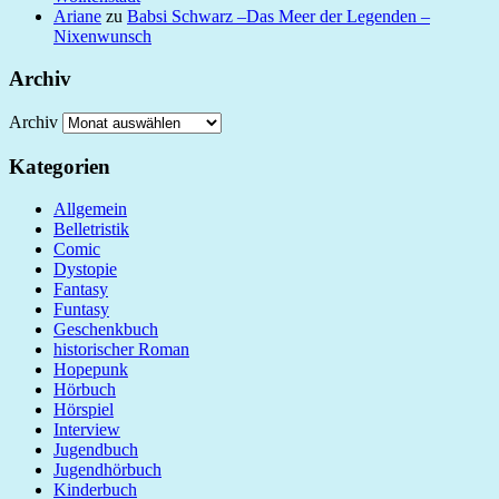
Ariane
zu
Babsi Schwarz –Das Meer der Legenden –
Nixenwunsch
Archiv
Archiv
Kategorien
Allgemein
Belletristik
Comic
Dystopie
Fantasy
Funtasy
Geschenkbuch
historischer Roman
Hopepunk
Hörbuch
Hörspiel
Interview
Jugendbuch
Jugendhörbuch
Kinderbuch