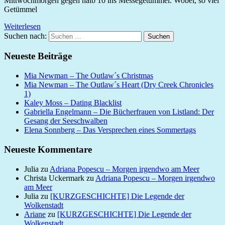
Mittwochmorgen gegen halb 10 ins Messegetümmel. Wobei, so viel
Getümmel
Weiterlesen
Suchen nach:
Suchen
Neueste Beiträge
Mia Newman – The Outlaw´s Christmas
Mia Newman – The Outlaw´s Heart (Dry Creek Chronicles
1)
Kaley Moss – Dating Blacklist
Gabriella Engelmann – Die Bücherfrauen von Listland: Der
Gesang der Seeschwalben
Elena Sonnberg – Das Versprechen eines Sommertags
Neueste Kommentare
Julia
zu
Adriana Popescu – Morgen irgendwo am Meer
Christa Uckermark
zu
Adriana Popescu – Morgen irgendwo
am Meer
Julia
zu
[KURZGESCHICHTE] Die Legende der
Wolkenstadt
Ariane
zu
[KURZGESCHICHTE] Die Legende der
Wolkenstadt