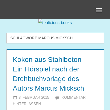
Zum
tealicious
Inhalt
springen
books
SCHLAGWORT:
MARCUS MICKSCH
Kokon aus Stahlbeton –
Ein Hörspiel nach der
Drehbuchvorlage des
Autors Marcus Micksch
8. FEBRUAR 2015
JULIA
KOMMENTAR
HINTERLASSEN