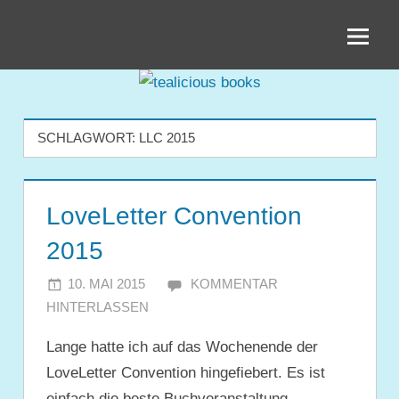
Zum
tealicious
Inhalt
springen
books
SCHLAGWORT:
LLC 2015
LoveLetter Convention
2015
10. MAI 2015
JULIA
KOMMENTAR
HINTERLASSEN
Lange hatte ich auf das Wochenende der
LoveLetter Convention hingefiebert. Es ist
einfach die beste Buchveranstaltung