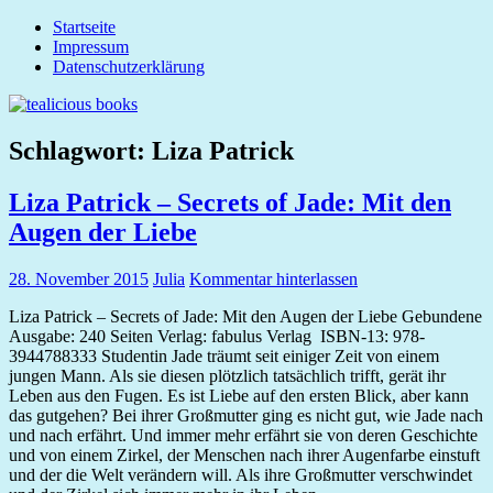
Zum
Startseite
tealicious
Inhalt
Impressum
books
springen
Datenschutzerklärung
Schlagwort:
Liza Patrick
Liza Patrick – Secrets of Jade: Mit den
Augen der Liebe
28. November 2015
Julia
Kommentar hinterlassen
Liza Patrick – Secrets of Jade: Mit den Augen der Liebe Gebundene
Ausgabe: 240 Seiten Verlag: fabulus Verlag ISBN-13: 978-
3944788333 Studentin Jade träumt seit einiger Zeit von einem
jungen Mann. Als sie diesen plötzlich tatsächlich trifft, gerät ihr
Leben aus den Fugen. Es ist Liebe auf den ersten Blick, aber kann
das gutgehen? Bei ihrer Großmutter ging es nicht gut, wie Jade nach
und nach erfährt. Und immer mehr erfährt sie von deren Geschichte
und von einem Zirkel, der Menschen nach ihrer Augenfarbe einstuft
und der die Welt verändern will. Als ihre Großmutter verschwindet