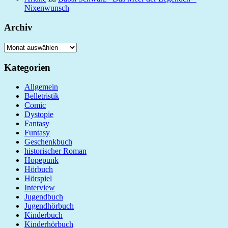
Nixenwunsch
Archiv
Archiv
Kategorien
Allgemein
Belletristik
Comic
Dystopie
Fantasy
Funtasy
Geschenkbuch
historischer Roman
Hopepunk
Hörbuch
Hörspiel
Interview
Jugendbuch
Jugendhörbuch
Kinderbuch
Kinderhörbuch