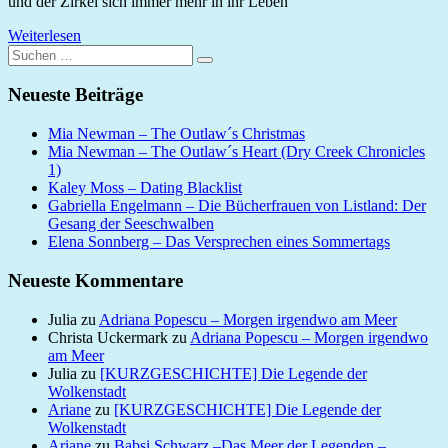
und der Zirkel sich immer mehr in ihr Leben
Weiterlesen
Suchen
Suchen
nach:
Neueste Beiträge
Mia Newman – The Outlaw´s Christmas
Mia Newman – The Outlaw´s Heart (Dry Creek Chronicles
1)
Kaley Moss – Dating Blacklist
Gabriella Engelmann – Die Bücherfrauen von Listland: Der
Gesang der Seeschwalben
Elena Sonnberg – Das Versprechen eines Sommertags
Neueste Kommentare
Julia
zu
Adriana Popescu – Morgen irgendwo am Meer
Christa Uckermark
zu
Adriana Popescu – Morgen irgendwo
am Meer
Julia
zu
[KURZGESCHICHTE] Die Legende der
Wolkenstadt
Ariane
zu
[KURZGESCHICHTE] Die Legende der
Wolkenstadt
Ariane
zu
Babsi Schwarz –Das Meer der Legenden –