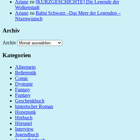
Ariane
zu
[KURZGESCHICHTE] Die Legende der
Wolkenstadt
Ariane
zu
Babsi Schwarz –Das Meer der Legenden –
Nixenwunsch
Archiv
Archiv
Kategorien
Allgemein
Belletristik
Comic
Dystopie
Fantasy
Funtasy
Geschenkbuch
historischer Roman
Hopepunk
Hörbuch
Hörspiel
Interview
Jugendbuch