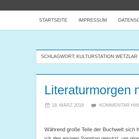
Zum
tealicious
Inhalt
STARTSEITE
IMPRESSUM
DATENS
springen
books
SCHLAGWORT:
KULTURSTATION WETZLAR
Literaturmorgen 
18. MÄRZ 2018
JULIA
KOMMENTAR HI
Während große Teile der Buchwelt sich 
ich den eisigen Sonntag genutzt, um ein