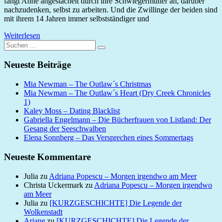
fängt Anne angestachelt durch ihre Schwiegermutter an, darüber
nachzudenken, selbst zu arbeiten. Und die Zwillinge der beiden sind
mit ihrem 14 Jahren immer selbstständiger und
Weiterlesen
Suchen
Suchen
nach:
Neueste Beiträge
Mia Newman – The Outlaw´s Christmas
Mia Newman – The Outlaw´s Heart (Dry Creek Chronicles
1)
Kaley Moss – Dating Blacklist
Gabriella Engelmann – Die Bücherfrauen von Listland: Der
Gesang der Seeschwalben
Elena Sonnberg – Das Versprechen eines Sommertags
Neueste Kommentare
Julia
zu
Adriana Popescu – Morgen irgendwo am Meer
Christa Uckermark
zu
Adriana Popescu – Morgen irgendwo
am Meer
Julia
zu
[KURZGESCHICHTE] Die Legende der
Wolkenstadt
Ariane
zu
[KURZGESCHICHTE] Die Legende der