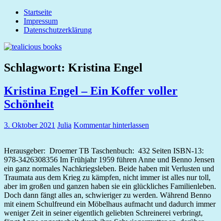
Zum
Startseite
tealicious
Inhalt
Impressum
books
springen
Datenschutzerklärung
Schlagwort:
Kristina Engel
Kristina Engel – Ein Koffer voller
Schönheit
3. Oktober 2021
Julia
Kommentar hinterlassen
Herausgeber: ‎ Droemer TB Taschenbuch: ‎ 432 Seiten ISBN-13: ‎
978-3426308356 Im Frühjahr 1959 führen Anne und Benno Jensen
ein ganz normales Nachkriegsleben. Beide haben mit Verlusten und
Traumata aus dem Krieg zu kämpfen, nicht immer ist alles nur toll,
aber im großen und ganzen haben sie ein glückliches Familienleben.
Doch dann fängt alles an, schwieriger zu werden. Während Benno
mit einem Schulfreund ein Möbelhaus aufmacht und dadurch immer
weniger Zeit in seiner eigentlich geliebten Schreinerei verbringt,