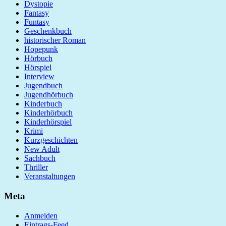
Dystopie
Fantasy
Funtasy
Geschenkbuch
historischer Roman
Hopepunk
Hörbuch
Hörspiel
Interview
Jugendbuch
Jugendhörbuch
Kinderbuch
Kinderhörbuch
Kinderhörspiel
Krimi
Kurzgeschichten
New Adult
Sachbuch
Thriller
Veranstaltungen
Meta
Anmelden
Eintrags-Feed