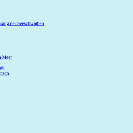
esang der Seeschwalben
m Meer
t
dt
unsch