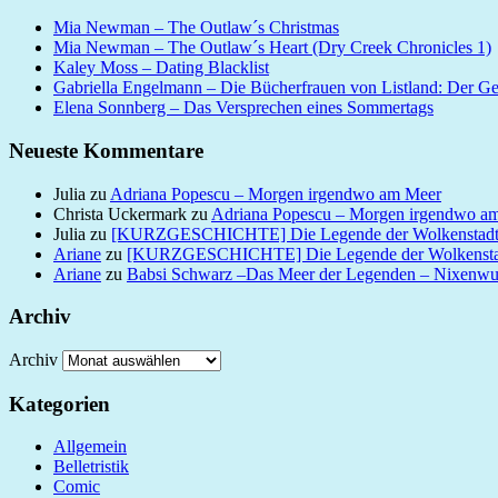
Mia Newman – The Outlaw´s Christmas
Mia Newman – The Outlaw´s Heart (Dry Creek Chronicles 1)
Kaley Moss – Dating Blacklist
Gabriella Engelmann – Die Bücherfrauen von Listland: Der G
Elena Sonnberg – Das Versprechen eines Sommertags
Neueste Kommentare
Julia
zu
Adriana Popescu – Morgen irgendwo am Meer
Christa Uckermark
zu
Adriana Popescu – Morgen irgendwo a
Julia
zu
[KURZGESCHICHTE] Die Legende der Wolkenstad
Ariane
zu
[KURZGESCHICHTE] Die Legende der Wolkensta
Ariane
zu
Babsi Schwarz –Das Meer der Legenden – Nixenw
Archiv
Archiv
Kategorien
Allgemein
Belletristik
Comic