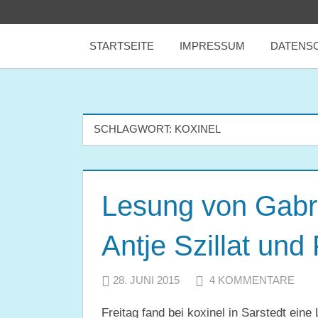
Zum
tealicious
Inhalt
STARTSEITE
IMPRESSUM
DATENS
springen
books
SCHLAGWORT:
KOXINEL
Lesung von Gabr
Antje Szillat un
28. JUNI 2015
JULIA
4 KOMMENTARE
Freitag fand bei koxinel in Sarstedt ein