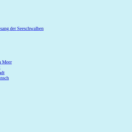
esang der Seeschwalben
m Meer
t
dt
unsch