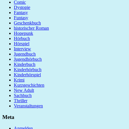
Comic
Dystopie
Fantasy
Funtasy
Geschenkbuch
historischer Roman
Hopepunk
Hörbuch
Hörspiel
Interview
Jugendbuch
Jugendhörbuch
Kinderbuch
Kinderhörbuch
Kinderhörspiel
Krimi
Kurzgeschichten
New Adult
Sachbuch
Thriller
Veranstaltungen
Meta
Anmelden