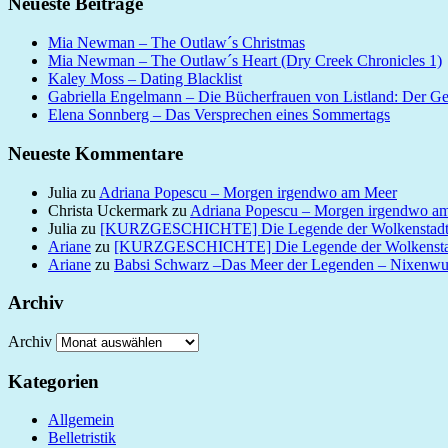
Neueste Beiträge
Mia Newman – The Outlaw´s Christmas
Mia Newman – The Outlaw´s Heart (Dry Creek Chronicles 1)
Kaley Moss – Dating Blacklist
Gabriella Engelmann – Die Bücherfrauen von Listland: Der G
Elena Sonnberg – Das Versprechen eines Sommertags
Neueste Kommentare
Julia
zu
Adriana Popescu – Morgen irgendwo am Meer
Christa Uckermark
zu
Adriana Popescu – Morgen irgendwo a
Julia
zu
[KURZGESCHICHTE] Die Legende der Wolkenstad
Ariane
zu
[KURZGESCHICHTE] Die Legende der Wolkensta
Ariane
zu
Babsi Schwarz –Das Meer der Legenden – Nixenw
Archiv
Archiv
Kategorien
Allgemein
Belletristik