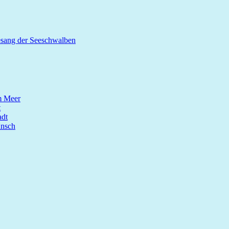
esang der Seeschwalben
m Meer
t
dt
unsch