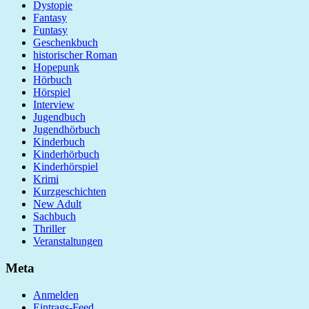
Dystopie
Fantasy
Funtasy
Geschenkbuch
historischer Roman
Hopepunk
Hörbuch
Hörspiel
Interview
Jugendbuch
Jugendhörbuch
Kinderbuch
Kinderhörbuch
Kinderhörspiel
Krimi
Kurzgeschichten
New Adult
Sachbuch
Thriller
Veranstaltungen
Meta
Anmelden
Eintrags-Feed