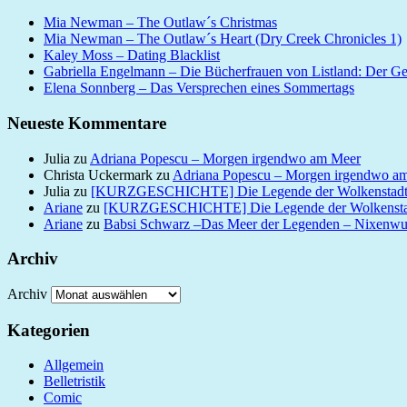
Mia Newman – The Outlaw´s Christmas
Mia Newman – The Outlaw´s Heart (Dry Creek Chronicles 1)
Kaley Moss – Dating Blacklist
Gabriella Engelmann – Die Bücherfrauen von Listland: Der G
Elena Sonnberg – Das Versprechen eines Sommertags
Neueste Kommentare
Julia
zu
Adriana Popescu – Morgen irgendwo am Meer
Christa Uckermark
zu
Adriana Popescu – Morgen irgendwo a
Julia
zu
[KURZGESCHICHTE] Die Legende der Wolkenstad
Ariane
zu
[KURZGESCHICHTE] Die Legende der Wolkensta
Ariane
zu
Babsi Schwarz –Das Meer der Legenden – Nixenw
Archiv
Archiv
Kategorien
Allgemein
Belletristik
Comic