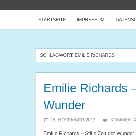
Zum
tealicious
Inhalt
STARTSEITE
IMPRESSUM
DATENS
springen
books
SCHLAGWORT:
EMILIE RICHARDS
Emilie Richards – 
Wunder
15. NOVEMBER 2013
JULIA
KOMMENTA
Emilie Richards – Stille Zeit der Wunder