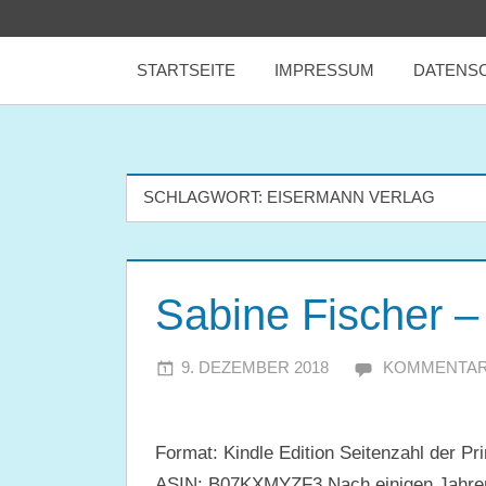
Zum
tealicious
Inhalt
STARTSEITE
IMPRESSUM
DATENS
springen
books
SCHLAGWORT:
EISERMANN VERLAG
Sabine Fischer – 
9. DEZEMBER 2018
JULIA
KOMMENTAR
Format: Kindle Edition Seitenzahl der Pr
ASIN: B07KXMYZF3 Nach einigen Jahren, i