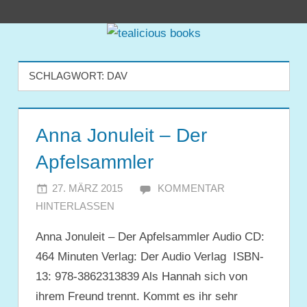
Zum
tealicious
Inhalt
springen
books
SCHLAGWORT:
DAV
Anna Jonuleit – Der
Apfelsammler
27. MÄRZ 2015
JULIA
KOMMENTAR
HINTERLASSEN
Anna Jonuleit – Der Apfelsammler Audio CD:
464 Minuten Verlag: Der Audio Verlag ISBN-
13: 978-3862313839 Als Hannah sich von
ihrem Freund trennt. Kommt es ihr sehr