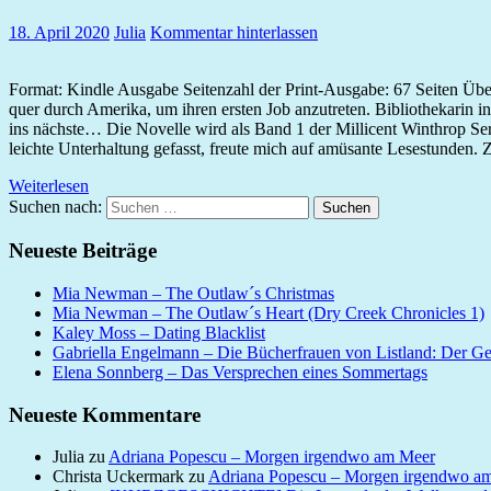
18. April 2020
Julia
Kommentar hinterlassen
Format: Kindle Ausgabe Seitenzahl der Print-Ausgabe: 67 Seiten Übe
quer durch Amerika, um ihren ersten Job anzutreten. Bibliothekarin i
ins nächste… Die Novelle wird als Band 1 der Millicent Winthrop Seri
leichte Unterhaltung gefasst, freute mich auf amüsante Lesestunden. 
Weiterlesen
Suchen nach:
Suchen
Neueste Beiträge
Mia Newman – The Outlaw´s Christmas
Mia Newman – The Outlaw´s Heart (Dry Creek Chronicles 1)
Kaley Moss – Dating Blacklist
Gabriella Engelmann – Die Bücherfrauen von Listland: Der G
Elena Sonnberg – Das Versprechen eines Sommertags
Neueste Kommentare
Julia
zu
Adriana Popescu – Morgen irgendwo am Meer
Christa Uckermark
zu
Adriana Popescu – Morgen irgendwo a