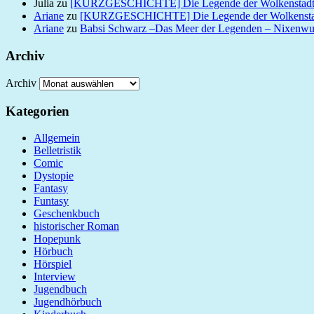
Julia
zu
[KURZGESCHICHTE] Die Legende der Wolkenstad
Ariane
zu
[KURZGESCHICHTE] Die Legende der Wolkensta
Ariane
zu
Babsi Schwarz –Das Meer der Legenden – Nixenw
Archiv
Archiv
Kategorien
Allgemein
Belletristik
Comic
Dystopie
Fantasy
Funtasy
Geschenkbuch
historischer Roman
Hopepunk
Hörbuch
Hörspiel
Interview
Jugendbuch
Jugendhörbuch