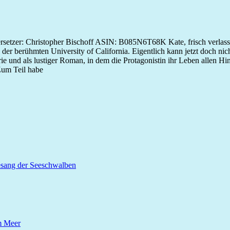
rsetzer: Christopher Bischoff ASIN: B085N6T68K Kate, frisch verlasse
n der berühmten University of California. Eigentlich kann jetzt doch ni
e und als lustiger Roman, in dem die Protagonistin ihr Leben allen Hin
Zum Teil habe
esang der Seeschwalben
m Meer