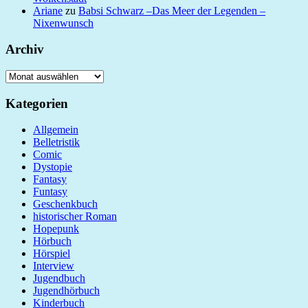
Ariane
zu
Babsi Schwarz –Das Meer der Legenden –
Nixenwunsch
Archiv
Archiv
Kategorien
Allgemein
Belletristik
Comic
Dystopie
Fantasy
Funtasy
Geschenkbuch
historischer Roman
Hopepunk
Hörbuch
Hörspiel
Interview
Jugendbuch
Jugendhörbuch
Kinderbuch