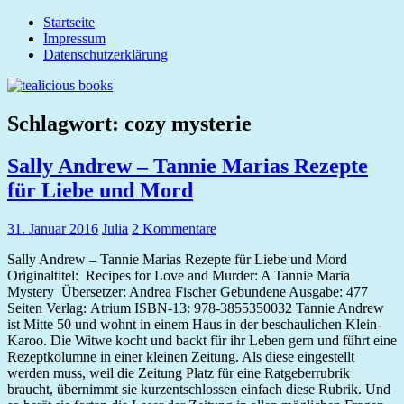
Zum
Startseite
tealicious
Inhalt
Impressum
books
springen
Datenschutzerklärung
Schlagwort:
cozy mysterie
Sally Andrew – Tannie Marias Rezepte
für Liebe und Mord
31. Januar 2016
Julia
2 Kommentare
Sally Andrew – Tannie Marias Rezepte für Liebe und Mord
Originaltitel: Recipes for Love and Murder: A Tannie Maria
Mystery Übersetzer: Andrea Fischer Gebundene Ausgabe: 477
Seiten Verlag: Atrium ISBN-13: 978-3855350032 Tannie Andrew
ist Mitte 50 und wohnt in einem Haus in der beschaulichen Klein-
Karoo. Die Witwe kocht und backt für ihr Leben gern und führt eine
Rezeptkolumne in einer kleinen Zeitung. Als diese eingestellt
werden muss, weil die Zeitung Platz für eine Ratgeberrubrik
braucht, übernimmt sie kurzentschlossen einfach diese Rubrik. Und