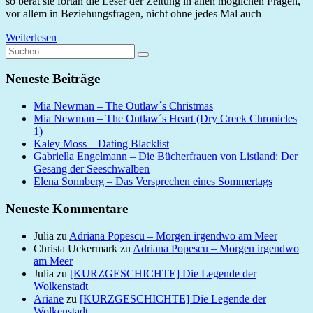
so berät sie fortan die Leser der Zeitung in allen möglichen Fragen,
vor allem in Beziehungsfragen, nicht ohne jedes Mal auch
Weiterlesen
Suchen
Suchen
nach:
Neueste Beiträge
Mia Newman – The Outlaw´s Christmas
Mia Newman – The Outlaw´s Heart (Dry Creek Chronicles
1)
Kaley Moss – Dating Blacklist
Gabriella Engelmann – Die Bücherfrauen von Listland: Der
Gesang der Seeschwalben
Elena Sonnberg – Das Versprechen eines Sommertags
Neueste Kommentare
Julia
zu
Adriana Popescu – Morgen irgendwo am Meer
Christa Uckermark
zu
Adriana Popescu – Morgen irgendwo
am Meer
Julia
zu
[KURZGESCHICHTE] Die Legende der
Wolkenstadt
Ariane
zu
[KURZGESCHICHTE] Die Legende der
Wolkenstadt