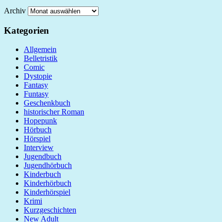
Archiv
Kategorien
Allgemein
Belletristik
Comic
Dystopie
Fantasy
Funtasy
Geschenkbuch
historischer Roman
Hopepunk
Hörbuch
Hörspiel
Interview
Jugendbuch
Jugendhörbuch
Kinderbuch
Kinderhörbuch
Kinderhörspiel
Krimi
Kurzgeschichten
New Adult