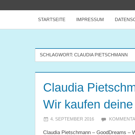
Zum
tealicious
Inhalt
STARTSEITE
IMPRESSUM
DATENS
springen
books
SCHLAGWORT:
CLAUDIA PIETSCHMANN
Claudia Pietsch
Wir kaufen dein
4. SEPTEMBER 2016
JULIA
KOMMENTA
Claudia Pietschmann – GoodDreams – W